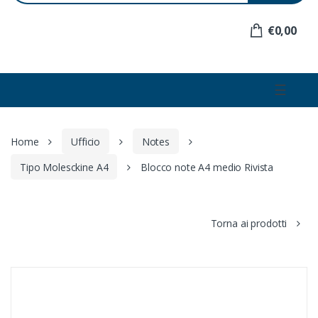
e
r
€0,00
:
☰
Home
Ufficio
Notes
Tipo Molesckine A4
Blocco note A4 medio Rivista
Torna ai prodotti