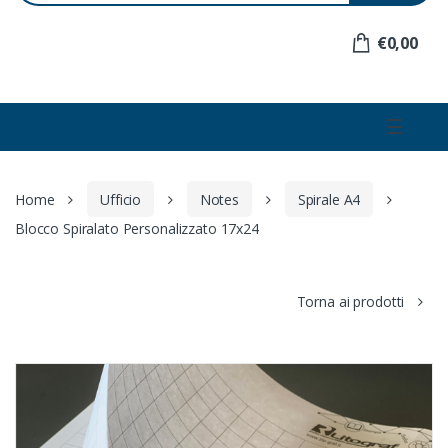
e
r
€0,00
:
☰
Home
Ufficio
Notes
Spirale A4
Blocco Spiralato Personalizzato 17x24
Torna ai prodotti