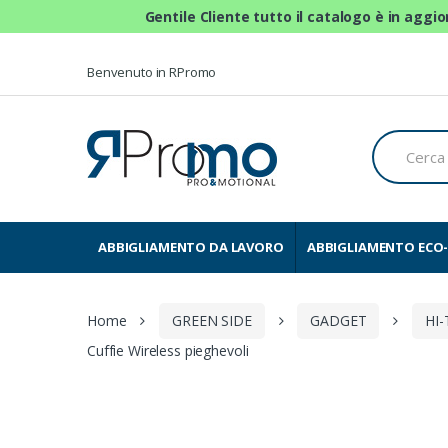
Gentile Cliente tutto il catalogo è in aggi
Skip to navigation
Skip to content
Benvenuto in RPromo
C
e
r
c
a
p
e
ABBIGLIAMENTO DA LAVORO
ABBIGLIAMENTO ECO-
r
:
Home
GREEN SIDE
GADGET
HI
Cuffie Wireless pieghevoli