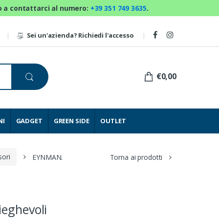
mo a contattarci al numero:
+39 351 749 3635
.
Sei un'azienda? Richiedi l'accesso
€0,00
NI
GADGET
GREEN SIDE
OUTLET
sori
EYNMAN.
Torna ai prodotti
ieghevoli