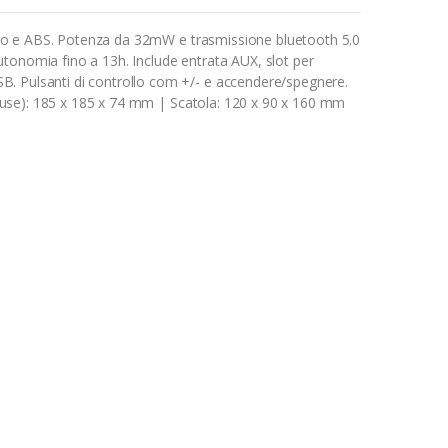
 grano e ABS. Potenza da 32mW e trasmissione bluetooth 5.0
tonomia fino a 13h. Include entrata AUX, slot per
. Pulsanti di controllo com +/- e accendere/spegnere.
(chiuse): 185 x 185 x 74 mm | Scatola: 120 x 90 x 160 mm