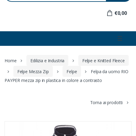
e
r
€0,00
:
☰
Home
Edilizia e Industria
Felpe e Knitted Fleece
Felpe Mezza Zip
Felpe
Felpa da uomo RIO
PAYPER mezza zip in plastica in colore a contrasto
Torna ai prodotti