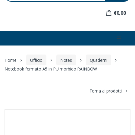
e
r
€0,00
:
☰
Home
Ufficio
Notes
Quaderni
Notebook formato A5 in PU morbido RAINBOW
Torna ai prodotti