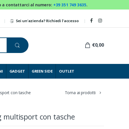
mo a contattarci al numero:
+39 351 749 3635
.
Sei un'azienda? Richiedi l'accesso
€0,00
NI
GADGET
GREEN SIDE
OUTLET
isport con tasche
Torna ai prodotti
g multisport con tasche