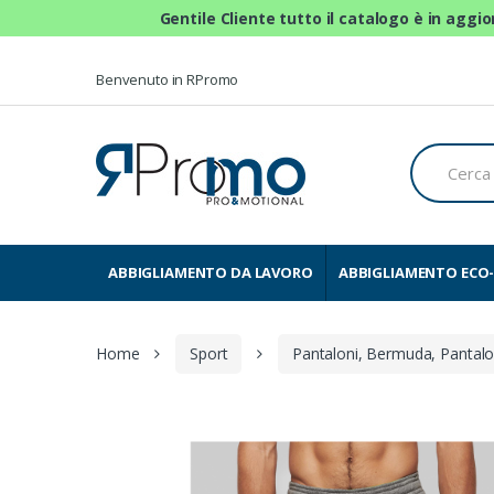
Gentile Cliente tutto il catalogo è in aggi
Skip to navigation
Skip to content
Benvenuto in RPromo
C
e
r
c
a
p
e
ABBIGLIAMENTO DA LAVORO
ABBIGLIAMENTO ECO-
r
:
Home
Sport
Pantaloni, Bermuda, Pantalo