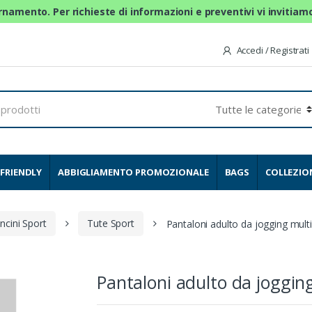
ornamento. Per richieste di informazioni e preventivi vi invitia
Accedi / Registrati
FRIENDLY
ABBIGLIAMENTO PROMOZIONALE
BAGS
COLLEZIO
ncini Sport
Tute Sport
Pantaloni adulto da jogging mult
Pantaloni adulto da joggin