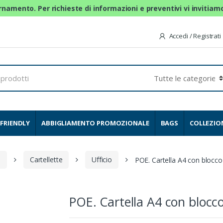
ornamento. Per richieste di informazioni e preventivi vi invitia
Accedi / Registrati
FRIENDLY
ABBIGLIAMENTO PROMOZIONALE
BAGS
COLLEZIO
s
Cartellette
Ufficio
POE. Cartella A4 con blocco
POE. Cartella A4 con blocc