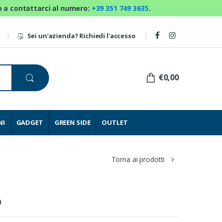
mo a contattarci al numero:
+39 351 749 3635
.
Sei un'azienda? Richiedi l'accesso
€0,00
NI
GADGET
GREEN SIDE
OUTLET
Torna ai prodotti
o