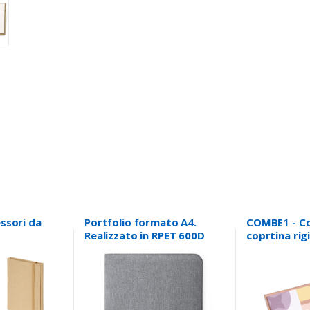
essori da
Portfolio formato A4.
COMBE1 - C
Realizzato in RPET 600D
coprtina rig
riciclata