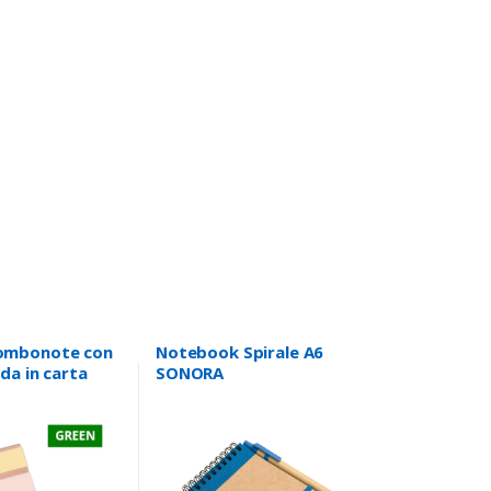
ombonote con
Notebook Spirale A6
ida in carta
SONORA