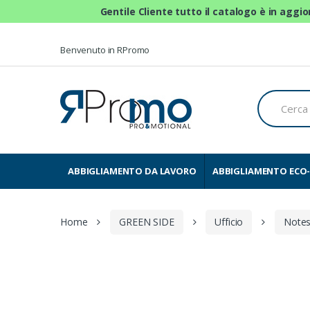
Gentile Cliente tutto il catalogo è in aggi
Skip to navigation
Skip to content
Benvenuto in RPromo
C
e
r
c
a
p
e
ABBIGLIAMENTO DA LAVORO
ABBIGLIAMENTO ECO-
r
:
Home
GREEN SIDE
Ufficio
Note