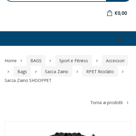
e
r
€0,00
:
☰
Home
BAGS
Sport e Fitness
Accessori
Bags
Sacca Zaino
RPET Riciclato
Sacca Zaino SHOOPPET
Torna ai prodotti