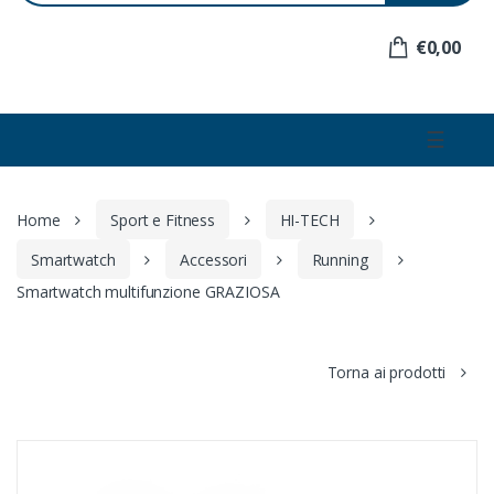
e
r
€0,00
:
☰
Home
Sport e Fitness
HI-TECH
Smartwatch
Accessori
Running
Smartwatch multifunzione GRAZIOSA
Torna ai prodotti