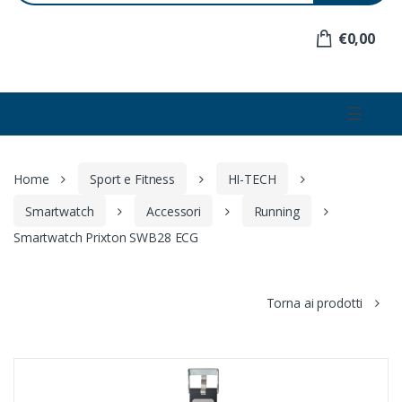
e
r
€0,00
:
☰
Home
Sport e Fitness
HI-TECH
Smartwatch
Accessori
Running
Smartwatch Prixton SWB28 ECG
Torna ai prodotti