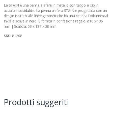
La STAIN è una penna a sfera in metallo con tappo a clip in
acciaio inossidabile. La penna a sfera STAIN è progettata con un
design ispirato alle linee geometriche ha una ricarica Dokumental
Ink® e scrive in nero. È fornita in confezione regalo. ø10 x 135
mm | Scatola: 53 x 187 x 28 mm
SKU
: 81208
Prodotti suggeriti