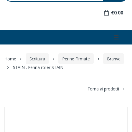
e
r
€0,00
:
☰
Home
Scrittura
Penne Firmate
Branve
STAIN . Penna roller STAIN
Torna ai prodotti