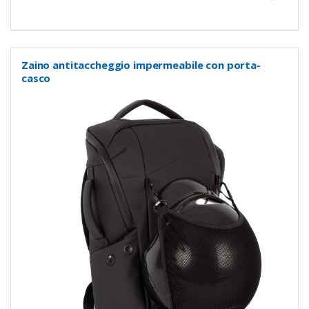
Zaino antitaccheggio impermeabile con porta-
casco