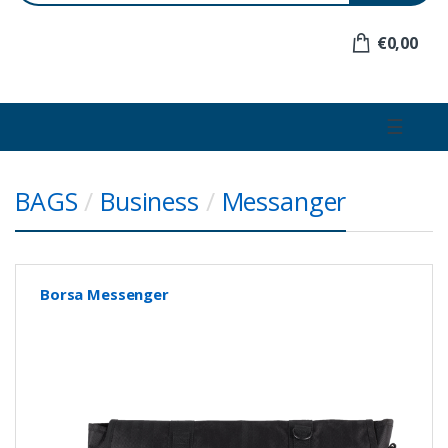
e
r
€0,00
:
☰
BAGS
/
Business
/
Messanger
Borsa Messenger