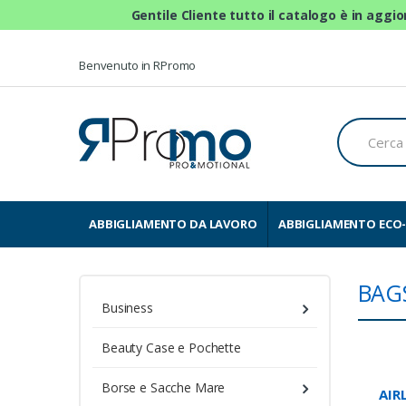
Gentile Cliente tutto il catalogo è in aggi
Skip to navigation
Skip to content
Benvenuto in RPromo
C
e
r
c
a
p
e
ABBIGLIAMENTO DA LAVORO
ABBIGLIAMENTO ECO-
r
:
BAG
Business
Beauty Case e Pochette
Borse e Sacche Mare
AIR