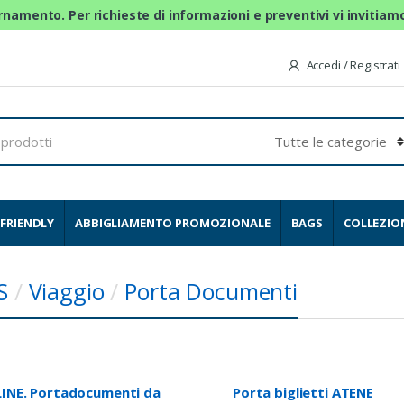
ornamento. Per richieste di informazioni e preventivi vi invitia
Accedi / Registrati
FRIENDLY
ABBIGLIAMENTO PROMOZIONALE
BAGS
COLLEZIO
S
/
Viaggio
/
Porta Documenti
LINE. Portadocumenti da
Porta biglietti ATENE