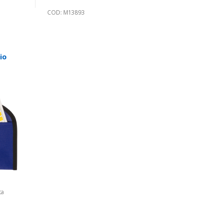
COD: M13893
io
ta