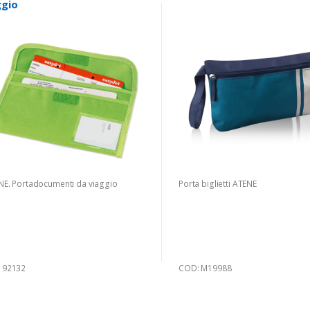
ggio
NE. Portadocumenti da viaggio
Porta biglietti ATENE
 92132
COD: M19988