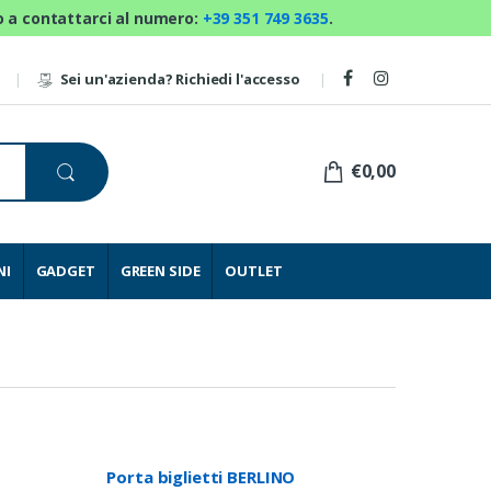
mo a contattarci al numero:
+39 351 749 3635
.
Sei un'azienda? Richiedi l'accesso
€0,00
NI
GADGET
GREEN SIDE
OUTLET
Porta biglietti BERLINO