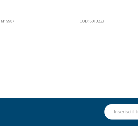
 M19987
COD: 6013223