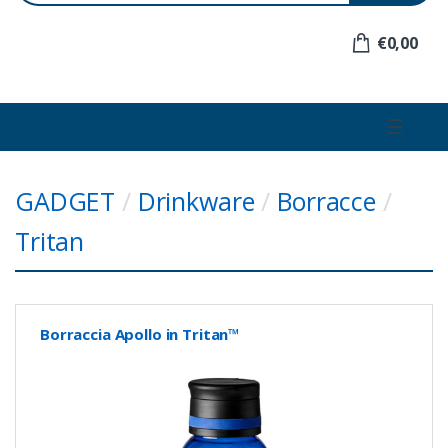
e
r
€0,00
:
☰
GADGET
/
Drinkware
/
Borracce
/
Tritan
Borraccia Apollo in Tritan™