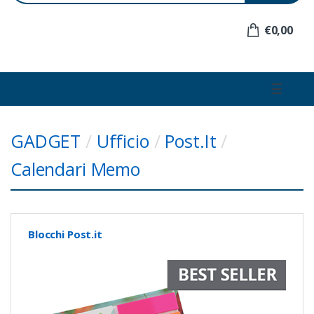
e
r
€0,00
:
☰
GADGET
/
Ufficio
/
Post.It
/
Calendari Memo
Blocchi Post.it