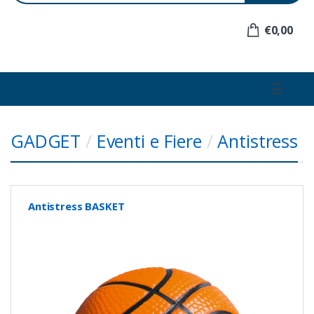
e
r
€0,00
:
☰
GADGET
/
Eventi e Fiere
/
Antistress
Antistress BASKET