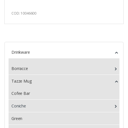
COD: 10046600
Drinkware
Borracce
Tazze Mug
Cofee Bar
Coniche
Green