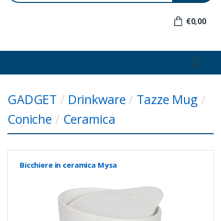
e
r
€0,00
:
☰
GADGET
/
Drinkware
/
Tazze Mug
/
Coniche
/
Ceramica
Bicchiere in ceramica Mysa