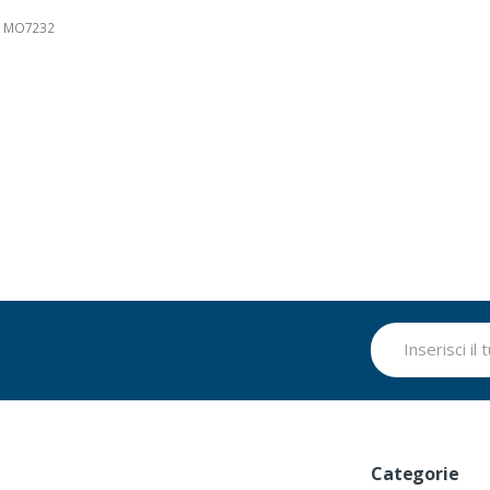
 MO7232
Categorie