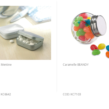
E Mentine
Caramelle BEANDY
 KC6642
COD: KC7103