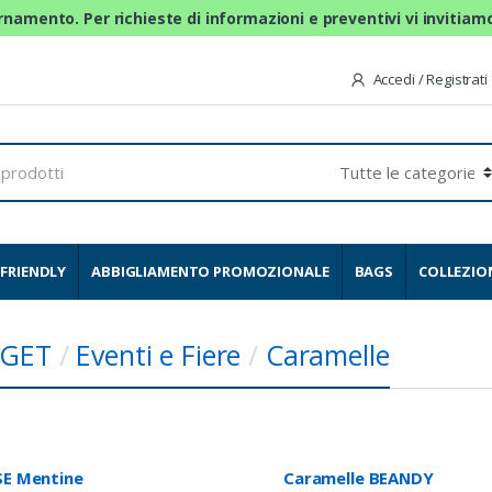
ornamento. Per richieste di informazioni e preventivi vi invitia
Accedi / Registrati
FRIENDLY
ABBIGLIAMENTO PROMOZIONALE
BAGS
COLLEZIO
GET
/
Eventi e Fiere
/
Caramelle
SE Mentine
Caramelle BEANDY