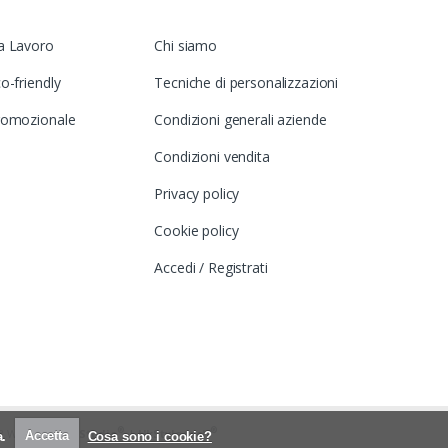
a Lavoro
Chi siamo
o-friendly
Tecniche di personalizzazioni
romozionale
Condizioni generali aziende
Condizioni vendita
Privacy policy
Cookie policy
Accedi / Registrati
®
®
68 Website by
23Studio
|
HkStyle.tech
a.
Accetta
Cosa sono i cookie?