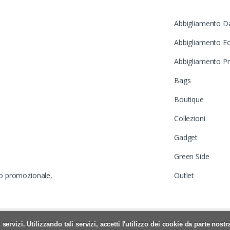
Abbigliamento D
Abbigliamento Ec
Abbigliamento P
Bags
Boutique
Collezioni
Gadget
Green Side
to promozionale,
Outlet
lmine (BG) NUMERO REA BG-240668 CAPITALE SOCIALE 90.000,00 i.v. PIVA e CF 018331701
i servizi. Utilizzando tali servizi, accetti l'utilizzo dei cookie da parte nostr