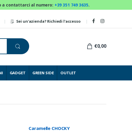
mo a contattarci al numero:
+39 351 749 3635
.
Sei un'azienda? Richiedi l'accesso
€0,00
NI
GADGET
GREEN SIDE
OUTLET
Caramelle CHOCKY