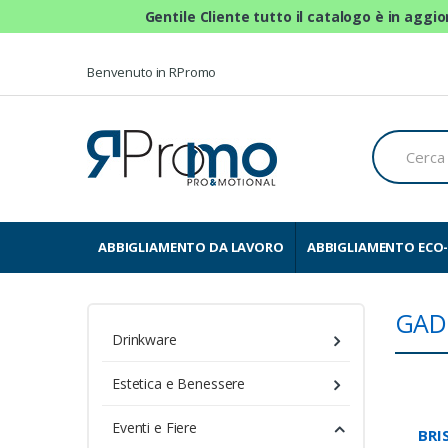
Gentile Cliente tutto il catalogo è in aggi
Skip to navigation
Skip to content
Benvenuto in RPromo
C
e
r
c
a
p
e
ABBIGLIAMENTO DA LAVORO
ABBIGLIAMENTO ECO-
r
:
GAD
Drinkware
Estetica e Benessere
Eventi e Fiere
BRI